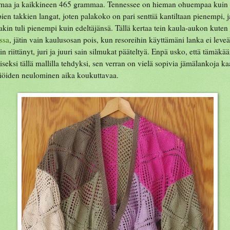
maa ja kaikkineen 465 grammaa. Tennessee on hieman ohuempaa kuin
ien takkien langat, joten palakoko on pari senttiä kantiltaan pienempi, j
takin tuli pienempi kuin edeltäjänsä. Tällä kertaa tein kaula-aukon kuten
ssa
, jätin vain kaulusosan pois, kun resoreihin käyttämäni lanka ei lev
iin riittänyt, juri ja juuri sain silmukat pääteltyä. Enpä usko, että tämäkää
iseksi tällä mallilla tehdyksi, sen verran on vielä sopivia jämälankoja ka
liöiden neulominen aika koukuttavaa.