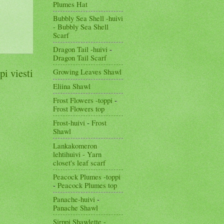
Plumes Hat
Bubbly Sea Shell -huivi
- Bubbly Sea Shell
Scarf
Dragon Tail -huivi
-
Dragon Tail Scarf
i viesti
Growing Leaves Shawl
Eliina Shawl
Frost Flowers -toppi
-
Frost Flowers top
Frost-huivi
-
Frost
Shawl
Lankakomeron
lehtihuivi - Yarn
closet's leaf scarf
Peacock Plumes -toppi
-
Peacock Plumes top
Panache-huivi
-
Panache Shawl
Sirppi Shawlette -