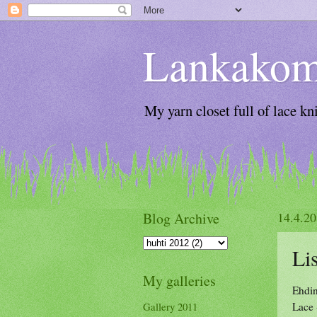
Lankakom
My yarn closet full of lace kni
Blog Archive
14.4.2
Li
My galleries
Ehdin
Lace 
Gallery 2011