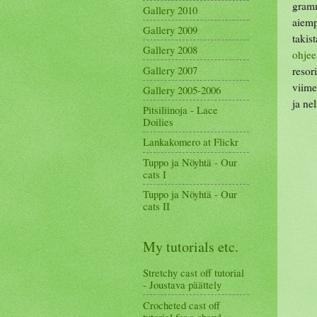
gram
Gallery 2010
aiemp
Gallery 2009
takis
Gallery 2008
ohjee
Gallery 2007
resor
viime
Gallery 2005-2006
ja ne
Pitsiliinoja - Lace
Doilies
Lankakomero at Flickr
Tuppo ja Nöyhtä - Our
cats I
Tuppo ja Nöyhtä - Our
cats II
My tutorials etc.
Stretchy cast off tutorial
- Joustava päättely
Crocheted cast off
tutorial for a shawl -