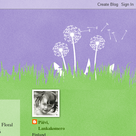
Päivi,
 Floral
Lankakomero
6
Finland