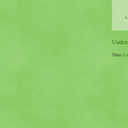
L
Uudemp
Tilaa:
Lä