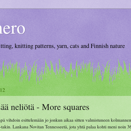
ero
tting, knitting patterns, yarn, cats and Finnish nature
012
sää neliötä - More squares
pä vihdoin esittelemään jo jonkun aikaa sitten valmistuneen kolmannen
-takin. Lankana Novitan Tennesseetä, jota yhtä palaa kohti meni noin 3