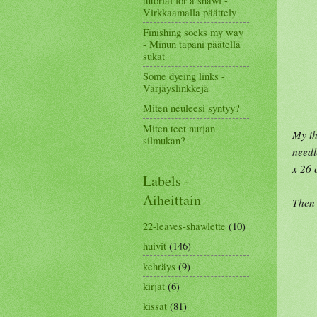
Virkkaamalla päättely
Finishing socks my way
- Minun tapani päätellä
sukat
Some dyeing links -
Värjäyslinkkejä
Miten neuleesi syntyy?
Miten teet nurjan
My t
silmukan?
needl
x 26 
Labels -
Aiheittain
Then 
22-leaves-shawlette
(10)
huivit
(146)
kehräys
(9)
kirjat
(6)
kissat
(81)