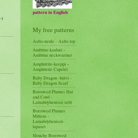
pattern in English
-)
My free patterns
Aalto-neule - Aalto top
Ambitus-kauluri
-
Ambitus neckwarmer
Amphitrite-keeppi
-
Amphitrite Capelet
Baby Dragon -huivi -
Baby Dragon Scarf
Borrowed Plumes Hat
and Cowl -
Lainahöyhenissä-setti
Borrowed Plumes
Mittens -
Lainahöyhenissä-
lapaset
Slouchy Borrowed