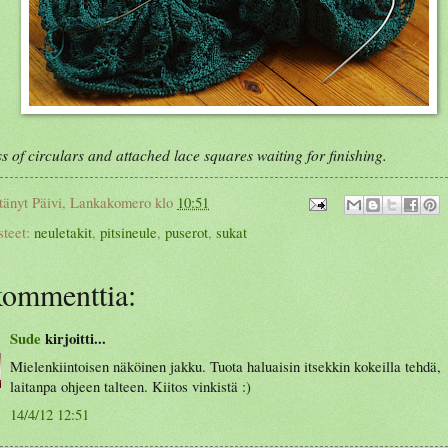
s of circulars and attached lace squares waiting for finishing.
tänyt
Päivi, Lankakomero
klo
10:51
steet:
neuletakit
,
pitsineule
,
puserot
,
sukat
kommenttia:
Sude
kirjoitti...
Mielenkiintoisen näköinen jakku. Tuota haluaisin itsekkin kokeilla tehdä,
laitanpa ohjeen talteen. Kiitos vinkistä :)
14/4/12 12:51