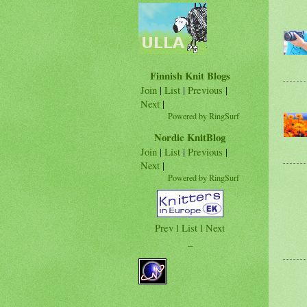
Finnish Knit Blogs
Join
|
List
|
Previous
|
Next
|
Powered by RingSurf
Nordic KnitBlog
Join
|
List
|
Previous
|
Next
|
Powered by RingSurf
Prev
l List l
Next
_