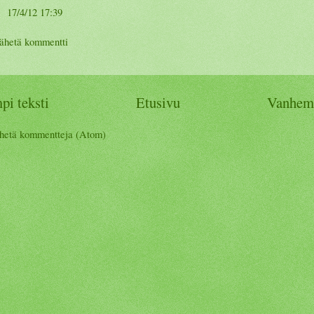
17/4/12 17:39
ähetä kommentti
i teksti
Etusivu
Vanhemp
hetä kommentteja (Atom)