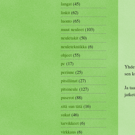
langat
(45)
linkit
(62)
luonto
(65)
muut neuleet
(103)
neuletakit
(50)
neuletekniikka
(6)
ohjeet
(55)
pc
(17)
Yhdet
perinne
(25)
sen k
pitsiliinat
(27)
Ja ta
pitsineule
(127)
jatke
puserot
(88)
sitä sun tätä
(16)
sukat
(46)
tarvikkeet
(6)
virkkaus
(6)