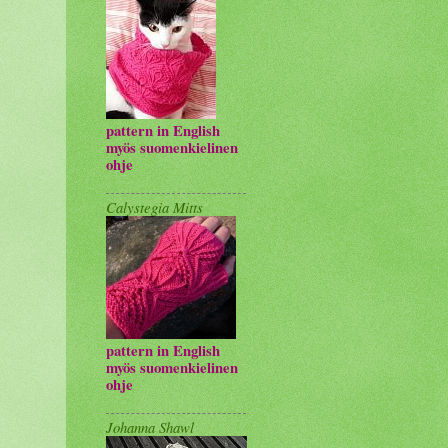
pattern in English
myös suomenkielinen
ohje
Calystegia Mitts
pattern in English
myös suomenkielinen
ohje
Johanna Shawl