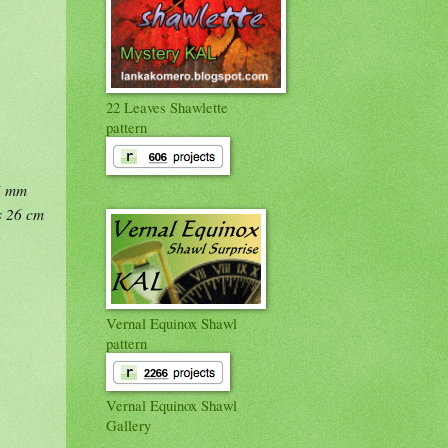
22 Leaves Shawlette
pattern
.5 mm
is 26 cm
Vernal Equinox Shawl
pattern
Vernal Equinox Shawl
Gallery