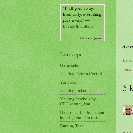
“It all goes away.
Eventually, everything
goes away.” —
Elizabeth Gilbert
Goodreads Quotes
A mes
Linkkejä
Lähet
Garnstudio
Tunni
Knitting Pattern Central
Yarn over
5 
Knitting-and.com
Knitting Symbols by
CET knitting font
Determine fabric content
by using the burn test
Burning Test