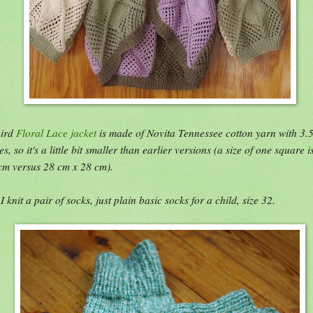
hird
Floral Lace jacket
is made of Novita Tennessee cotton yarn with 3
es, so it's a little bit smaller than earlier versions (a size of one square 
cm versus 28 cm x 28 cm).
I knit a pair of socks, just plain basic socks for a child, size 32.