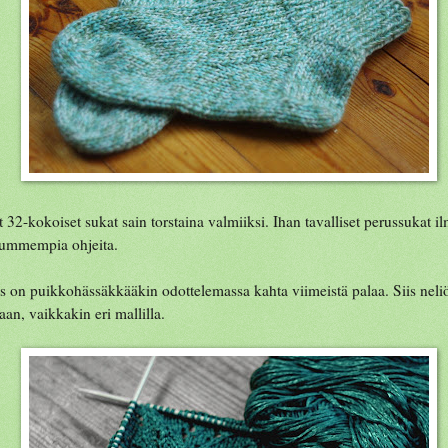
 32-kokoiset sukat sain torstaina valmiiksi. Ihan tavalliset perussukat i
ummempia ohjeita.
as on puikkohässäkkääkin odottelemassa kahta viimeistä palaa. Siis neliö
taan, vaikkakin eri mallilla.